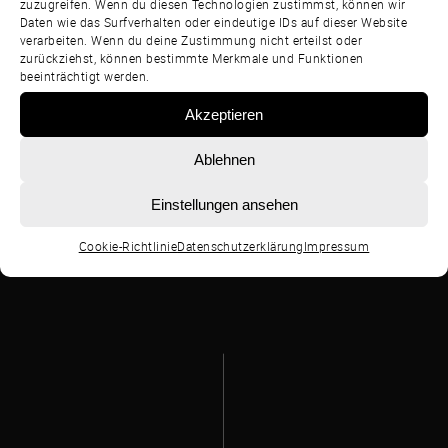
zuzugreifen. Wenn du diesen Technologien zustimmst, können wir
Daten wie das Surfverhalten oder eindeutige IDs auf dieser Website
verarbeiten. Wenn du deine Zustimmung nicht erteilst oder
zurückziehst, können bestimmte Merkmale und Funktionen
beeinträchtigt werden.
Akzeptieren
Ablehnen
Einstellungen ansehen
Cookie-Richtlinie
Datenschutzerklärung
Impressum